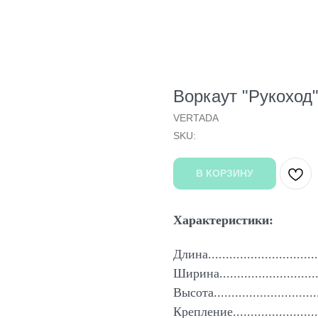
Воркаут "Рукоход
VERTADA
SKU:
В КОРЗИНУ
Характеристики:
Длина..............................
Ширина............................
Высота.............................
Крепление......................