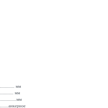
"
............. мм
........... мм
..............мм
.........анкерное