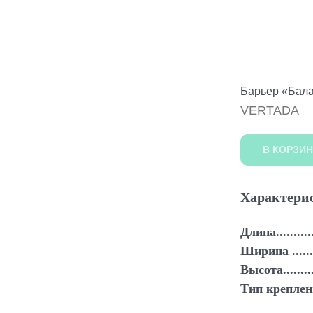
Барьер «Бал
VERTADA
В КОРЗИН
Характери
Длина............
Ширина .........
Высота...........
Тип крепления.