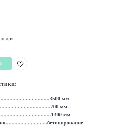
ансир»
У
стики:
................................3500 мм
...............................700 мм
................................1300 мм
...........................бетонирование