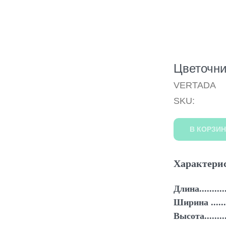
Цветочни
VERTADA
SKU:
В КОРЗИН
Характери
Длина............
Ширина .........
Высота...........