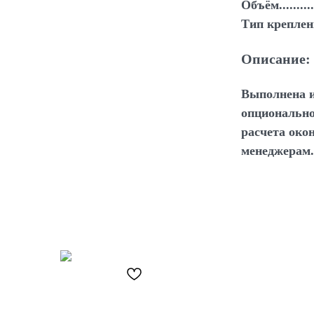
Объём............
Тип крепления..
Описание:
Выполнена и
опционально
расчета око
менеджерам.