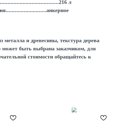
.....................................216 л
.........................анкерное
з металла и древесины, текстура дерева
 может быть выбрана заказчиком, для
нчательной стоимости обращайтесь к