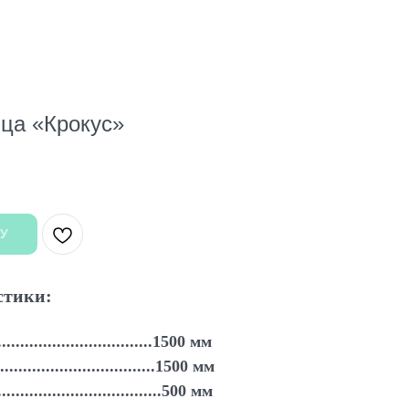
ца «Крокус»
У
стики:
................................1500 мм
...............................1500 мм
.................................500 мм